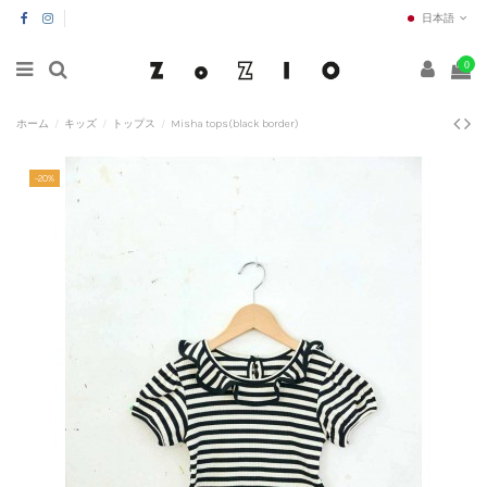
日本語
0
ホーム
キッズ
トップス
Misha tops(black border)
-20%