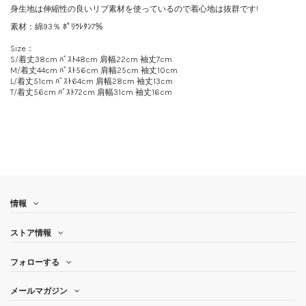
身生地は伸縮性の良いリブ素材を使っているので着心地は抜群です!
素材：綿93％ ﾎﾟﾘｳﾚﾀﾝ7％
Size：
S/着丈38cm ﾊﾞｽﾄ48cm 肩幅22cm 袖丈7cm
M/着丈44cm ﾊﾞｽﾄ56cm 肩幅25cm 袖丈10cm
L/着丈51cm ﾊﾞｽﾄ64cm 肩幅28cm 袖丈13cm
T/着丈56cm ﾊﾞｽﾄ72cm 肩幅31cm 袖丈16cm
情報
ストア情報
フォローする
メールマガジン