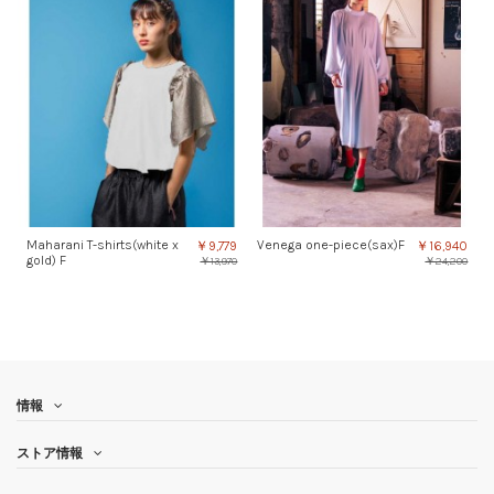
Maharani T-shirts(white x
Venega one-piece(sax)F
￥9,779
￥16,940
gold) F
￥13,970
￥24,200
情報
ストア情報