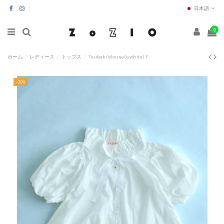
日本語
0
ホーム
レディース
トップス
Tsubaki blouse(o.white) F
-30%