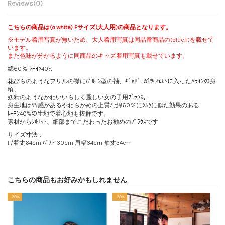
Reviews
(0)
こちらの商品は(o.white) Fサイズ(大人用)の商品となります。
※モデル着用写真が無いため、大人着用写真は同品番商品の(black)を載せて
います。
また色味が分かるように同商品のキッズ着用写真も載せています。
綿60％ ﾚｰﾖﾝ40%
花びらのようなフリルの襟にﾊﾞﾙｰﾝ型の袖、ｷﾞｬｻﾞｰがきれいに入ったAﾗｲﾝの身
頃、
妖精のようなかわいいらしく麗しい女の子用ﾌﾞﾗｳｽ。
身生地はﾂﾔ感があるやわらかめの上質な綿60％にｼﾙｸに似た効果のある
ﾚｰﾖﾝ40%の生地で着心地も抜群です。
素材からｼﾙｴｯﾄ、細部までこだわったお勧めのﾌﾞﾗｳｽです
サイズ寸法：
F/着丈64cm ﾊﾞｽﾄ130cm 肩幅34cm 袖丈34cm
こちらの商品もお好みかもしれません
-30%
-30%