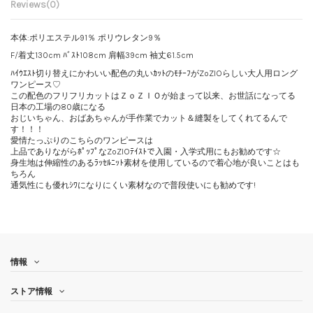
Reviews
(0)
本体:ポリエステル91％ ポリウレタン9％
F/着丈130cm ﾊﾞｽﾄ108cm 肩幅39cm 袖丈61.5cm
ﾊｲｳｴｽﾄ切り替えにかわいい配色の丸いｶｯﾄのﾓﾁｰﾌがZoZIOらしい大人用ロング
ワンピース♡
この配色のフリフリカットはＺｏＺＩＯが始まって以来、お世話になってる
日本の工場の80歳になる
おじいちゃん、おばあちゃんが手作業でカット＆縫製をしてくれてるんで
す！！！
愛情たっぷりのこちらのワンピースは
上品でありながらﾎﾟｯﾌﾟなZoZIOﾃｲｽﾄで入園・入学式用にもお勧めです☆
身生地は伸縮性のあるﾗｯｾﾙﾆｯﾄ素材を使用しているので着心地が良いことはも
ちろん
通気性にも優れｼﾜになりにくい素材なので普段使いにも勧めです!
情報
ストア情報