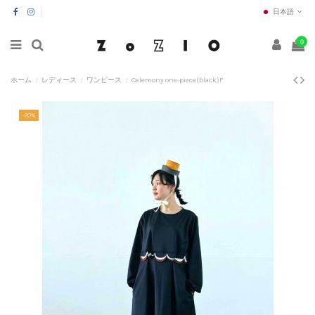
日本語
0
ホーム
レディース
ワンピース
Celemony one-piece(black)F
-20%