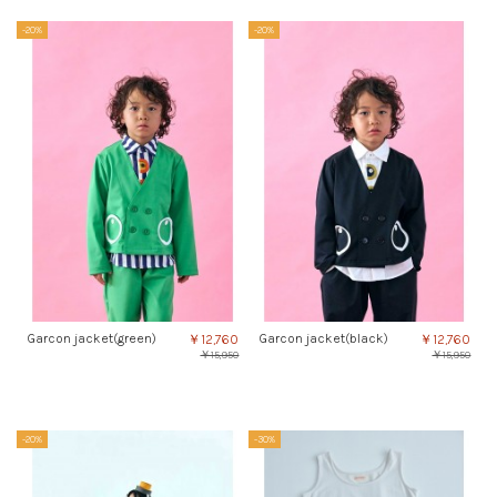
-20%
-20%
Garcon jacket(green)
Garcon jacket(black)
￥12,760
￥12,760
￥15,950
￥15,950
-20%
-30%