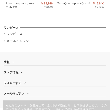
Aran one-piece(brown x
Venega one-piece(sax)F
￥22,946
￥16,940
mizuiro)
￥32,780
￥24,200
ワンピース
ワンピ－ス
オールインワン
情報
ストア情報
フォローする
メールマガジン
私たちはクッキーを使用して、より良い製品とサービスを提供します。 この
ウェブサイトを継続して使用すると、あなたの許可が確認されます。