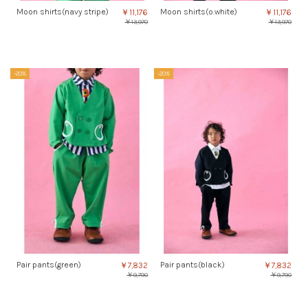
Moon shirts(navy stripe)
Moon shirts(o.white)
￥11,176
￥11,176
￥13,970
￥13,970
-20%
-20%
Pair pants(green)
Pair pants(black)
￥7,832
￥7,832
￥9,790
￥9,790