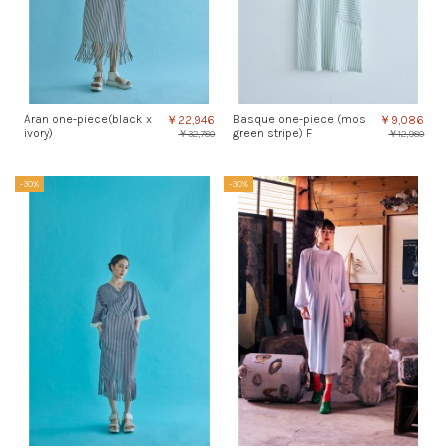
Aran one-piece(black x
Basque one-piece (mos
￥22,946
￥9,086
ivory)
green stripe) F
￥32,780
￥12,980
-30%
-30%