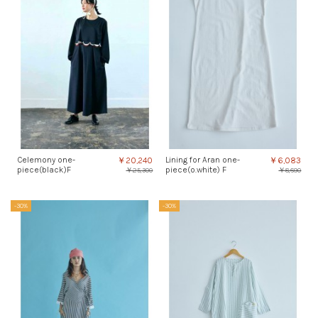
Celemony one-
Lining for Aran one-
￥20,240
￥6,083
piece(black)F
piece(o.white) F
￥25,300
￥8,690
-30%
-30%