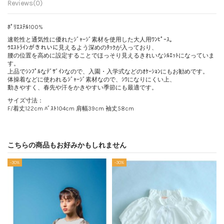
Reviews
(0)
ﾎﾟﾘｴｽﾃﾙ100%
速乾性と通気性に優れたｼﾞｬｰｼﾞ素材を使用した大人用ﾜﾝﾋﾟｰｽ。
ｳｴｽﾄﾗｲﾝがきれいに見えるよう深めのﾀｯｸが入っており、
腰の位置を高めに設定することでほっそり見えるきれいなｼﾙｴｯﾄになっていま
す。
上品でｼﾝﾌﾟﾙなﾃﾞｻﾞｲﾝなので、入園・入学式などのｵｹｰｼｮﾝにもお勧めです。
体操着などに使われるｼﾞｬｰｼﾞ素材なので、ｼﾜになりにくい上、
動きやすく、春先や汗をかきやすい季節にも最適です。
サイズ寸法：
F/着丈122cm ﾊﾞｽﾄ104cm 肩幅39cm 袖丈58cm
こちらの商品もお好みかもしれません
-30%
-30%