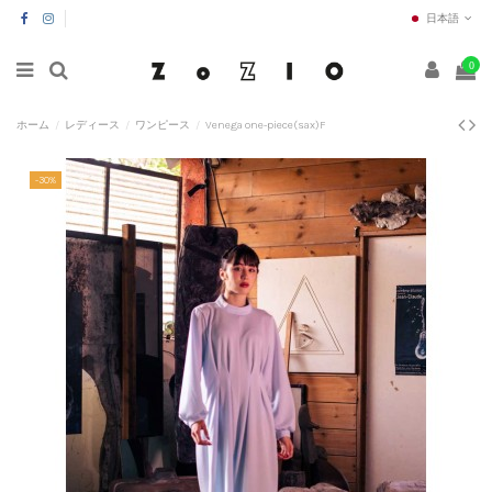
日本語
0
ホーム
レディース
ワンピース
Venega one-piece(sax)F
-30%