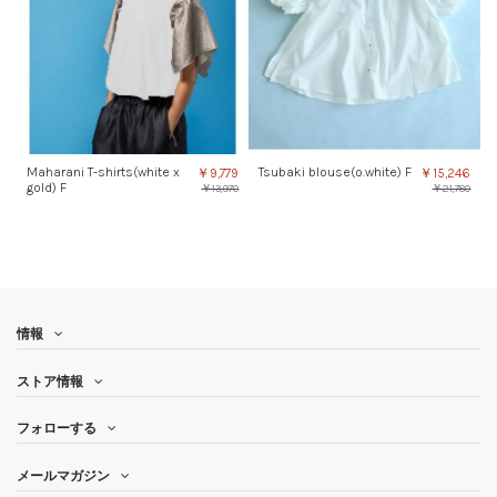
Maharani T-shirts(white x
Tsubaki blouse(o.white) F
￥9,779
￥15,246
gold) F
￥13,970
￥21,780
情報
ストア情報
フォローする
メールマガジン