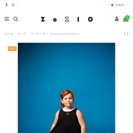
日本語
0
ホーム
キッズ
ワンピース
Petal one-piece(black)
-30%