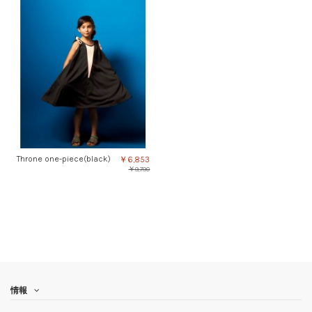
Throne one-piece(black)
￥6,853
￥9,790
情報