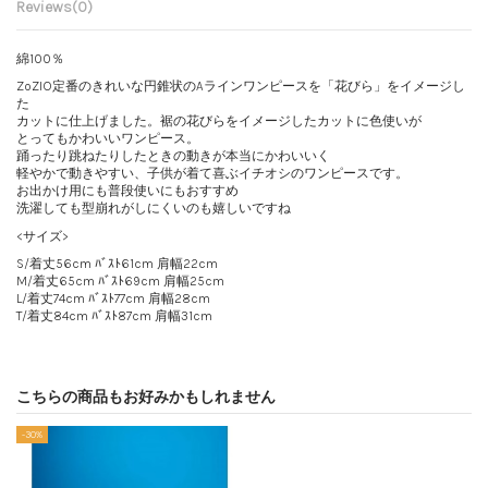
Reviews
(0)
綿100％
ZoZIO定番のきれいな円錐状のAラインワンピースを「花びら」をイメージし
た
カットに仕上げました。裾の花びらをイメージしたカットに色使いが
とってもかわいいワンピース。
踊ったり跳ねたりしたときの動きが本当にかわいいく
軽やかで動きやすい、子供が着て喜ぶイチオシのワンピースです。
お出かけ用にも普段使いにもおすすめ
洗濯しても型崩れがしにくいのも嬉しいですね
<サイズ>
S/着丈56cm ﾊﾞｽﾄ61cm 肩幅22cm
M/着丈65cm ﾊﾞｽﾄ69cm 肩幅25cm
L/着丈74cm ﾊﾞｽﾄ77cm 肩幅28cm
T/着丈84cm ﾊﾞｽﾄ87cm 肩幅31cm
こちらの商品もお好みかもしれません
-30%