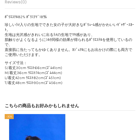
Reviews
(0)
ﾎﾟﾘｴｽﾃﾙ82% ﾎﾟﾘﾐｱﾄﾞ18％
珍しいﾗﾒ入りの生地でできた女の子が大好きなﾎﾞﾘｭｰﾑ感がかわいいｷﾞｬｻﾞｰｽｶｰ
ﾄ。
生地は光沢感がきれいに出るﾗﾒの生地でﾂﾔ感があり、
肌触りがよくなるようにｼﾙｸ同様の効果が得られるﾎﾟﾘｴｽﾃﾙを使用しているの
で、
直接肌に当たってもかゆくありません。ｶｼﾞｭｱﾙにもお出かけの際にも両方で
ご使用いただけます。
サイズ寸法：
S/着丈30cm ｳｴｽﾄ66cm(ｺﾞﾑ41cm)
M/着丈36cm ｳｴｽﾄ74cm(ｺﾞﾑ44cm)
L/着丈42cm ｳｴｽﾄ82cm(ｺﾞﾑ51cm)
T/着丈48cm ｳｴｽﾄ90cm(ｺﾞﾑ56cm)
こちらの商品もお好みかもしれません
-30%