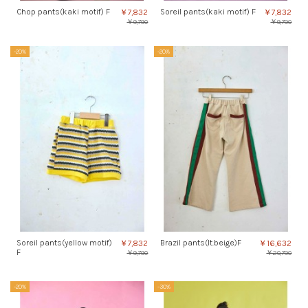
Chop pants(kaki motif) F
Soreil pants(kaki motif) F
￥7,832
￥7,832
￥9,790
￥9,790
-20%
-20%
Soreil pants(yellow motif)
Brazil pants(lt.beige)F
￥7,832
￥16,632
F
￥9,790
￥20,790
-20%
-30%