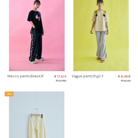
Mecco pants(black)F
Vague pants(fuji) F
￥17,424
￥6,468
￥21,780
￥9,240
-30%