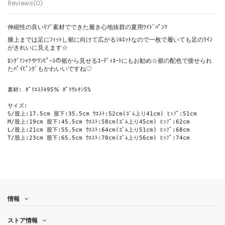
Reviews
(0)
伸縮性の良いﾘﾌﾞ素材でできた履き心地抜群の夏用ﾜｲﾄﾞﾊﾟﾝﾂ
膝上までは足にﾌｨｯﾄし裾に向けて広がるｼﾙｴｯﾄなので一枚で履いても足のﾗｲﾝ
がきれいに見えます☆
ﾛﾝｸﾞTｼｬﾂやﾜﾝﾋﾟｰｽの裾から見せるｺｰﾃﾞｨﾈｰﾄにもお勧め☆裾の配色で接せられ
たﾊﾟｲﾋﾟﾝｸﾞもかわいいですね♡
素材: ﾎﾟﾘｴｽﾃﾙ95％ ﾎﾟﾘｳﾚﾀﾝ5% 
サイズ:
S/股上:17.5cm 股下:35.5cm ｳｴｽﾄ:52cm(ｺﾞﾑ上り41cm) ﾋｯﾌﾟ:51cm
M/股上:19cm 股下:45.5cm ｳｴｽﾄ:58cm(ｺﾞﾑ上り45cm) ﾋｯﾌﾟ:62cm
L/股上:21cm 股下:55.5cm ｳｴｽﾄ:64cm(ｺﾞﾑ上り51cm) ﾋｯﾌﾟ:68cm
T/股上:23cm 股下:65.5cm ｳｴｽﾄ:70cm(ｺﾞﾑ上り56cm) ﾋｯﾌﾟ:74cm
情報
ストア情報