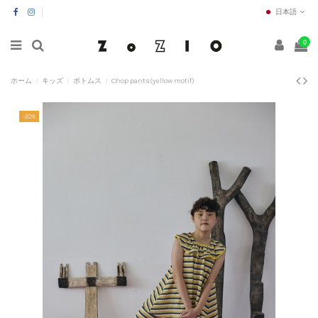
日本語
0
ホーム
キッズ
ボトムス
Chop pants(yellow motif)
-20%