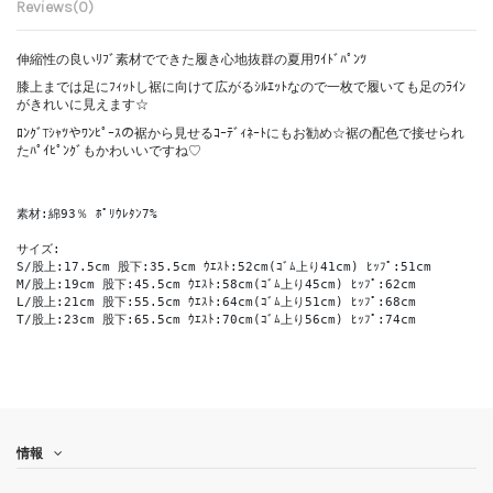
Reviews
(0)
伸縮性の良いﾘﾌﾞ素材でできた履き心地抜群の夏用ﾜｲﾄﾞﾊﾟﾝﾂ
膝上までは足にﾌｨｯﾄし裾に向けて広がるｼﾙｴｯﾄなので一枚で履いても足のﾗｲﾝ
がきれいに見えます☆
ﾛﾝｸﾞTｼｬﾂやﾜﾝﾋﾟｰｽの裾から見せるｺｰﾃﾞｨﾈｰﾄにもお勧め☆裾の配色で接せられ
たﾊﾟｲﾋﾟﾝｸﾞもかわいいですね♡
素材:綿93％ ﾎﾟﾘｳﾚﾀﾝ7% 
サイズ:
S/股上:17.5cm 股下:35.5cm ｳｴｽﾄ:52cm(ｺﾞﾑ上り41cm) ﾋｯﾌﾟ:51cm
M/股上:19cm 股下:45.5cm ｳｴｽﾄ:58cm(ｺﾞﾑ上り45cm) ﾋｯﾌﾟ:62cm
L/股上:21cm 股下:55.5cm ｳｴｽﾄ:64cm(ｺﾞﾑ上り51cm) ﾋｯﾌﾟ:68cm
T/股上:23cm 股下:65.5cm ｳｴｽﾄ:70cm(ｺﾞﾑ上り56cm) ﾋｯﾌﾟ:74cm
情報