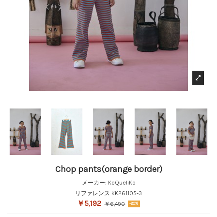
Chop pants(orange border)
メーカー:
KoQueliKo
リファレンス
KK261105-3
￥5,192
￥6,490
-20%