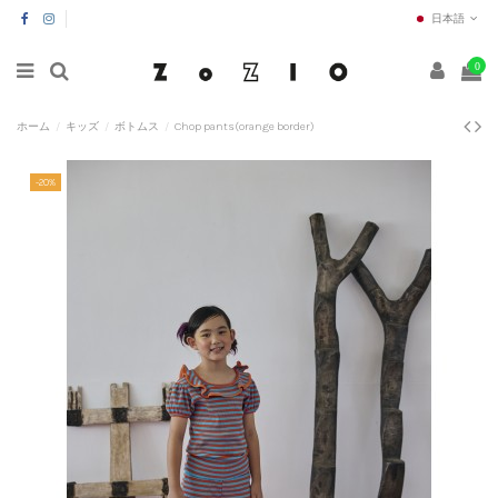
日本語
0
ホーム
キッズ
ボトムス
Chop pants(orange border)
-20%