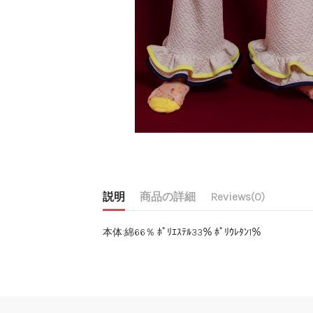
説明
商品の詳細
Reviews
(0)
本体:綿66％ ﾎﾟﾘｴｽﾃﾙ33％ ﾎﾟﾘｳﾚﾀﾝ1％