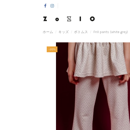
ホーム
キッズ
ボトムス
Frill pants (white grey)
-20%